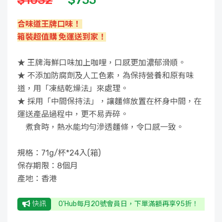
$1032
$755
合味道王牌口味！
箱裝超值購 免運送到家！
★ 王牌海鮮口味加上咖哩，口感更加濃郁滑順。
★ 不添加防腐劑及人工色素，為保持營養和原有味
道，用「凍結乾燥法」來處理。
★ 採用「中間保持法」，讓麵條放置在杯身中間，在
運送產品過程中，更不易弄碎。
煮食時，熱水能均勻滲透麵條，令口感一致。
規格：71g/杯*24入(箱)
保存期限：8個月
產地：香港
快訊
O'Hub每月20號會員日，下單滿額再享95折！