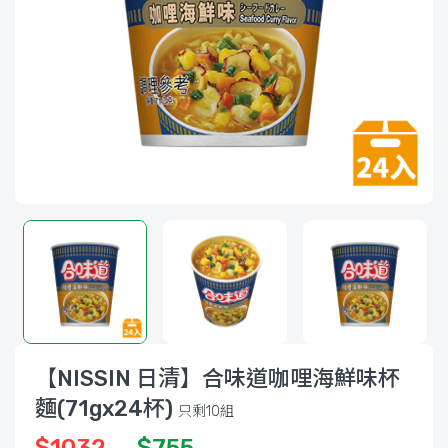
【NISSIN 日清】合味道咖哩海鮮味杯
麵(71gx24杯)
只剩
10
組