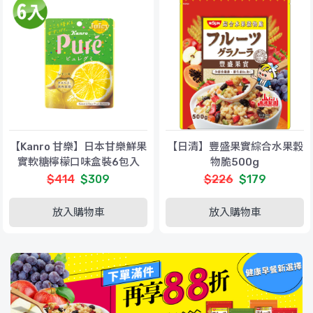
【Kanro 甘樂】日本甘樂鮮果
【日清】豐盛果實綜合水果穀
實軟糖檸檬口味盒裝6包入
物脆500g
(56gx6)
$414
$309
$226
$179
放入購物車
放入購物車